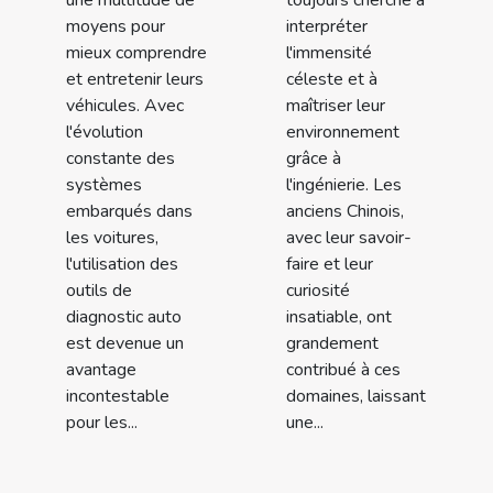
toujours cherché à
une multitude de
interpréter
moyens pour
l'immensité
mieux comprendre
céleste et à
et entretenir leurs
maîtriser leur
véhicules. Avec
environnement
l'évolution
grâce à
constante des
l'ingénierie. Les
systèmes
anciens Chinois,
embarqués dans
avec leur savoir-
les voitures,
faire et leur
l'utilisation des
curiosité
outils de
insatiable, ont
diagnostic auto
grandement
est devenue un
contribué à ces
avantage
domaines, laissant
incontestable
une...
pour les...