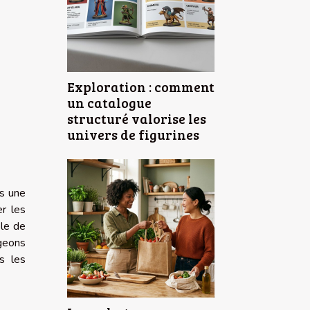
Exploration : comment
un catalogue
structuré valorise les
univers de figurines
is une
er les
ble de
geons
s les