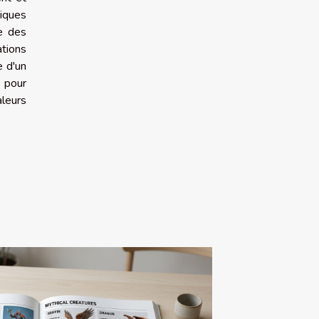
hiques
ce des
tions
e d'un
e pour
aleurs