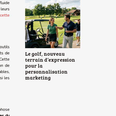
fluide
leurs
cette
outils
nts de
Le golf, nouveau
terrain d’expression
 Cette
pour la
ion de
personnalisation
ables,
marketing
si les
phose
es du