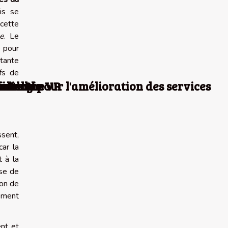
is se
 cette
le
. Le
e pour
tante
fs de
e ?
eurs ?
chnologie VR
recherche
ficielle pour l'amélioration des services
voitures
nne
ssent,
car la
t à la
ise de
ion de
ement
ent et