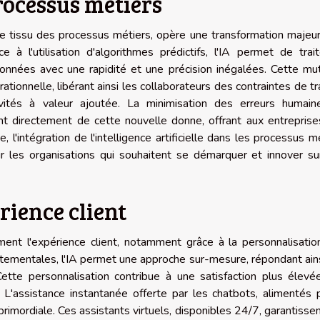
ocessus métiers
ns le tissu des processus métiers, opère une transformation majeu
e à l'utilisation d'algorithmes prédictifs, l'IA permet de trai
onnées avec une rapidité et une précision inégalées. Cette mu
rationnelle, libérant ainsi les collaborateurs des contraintes de t
ivités à valeur ajoutée. La minimisation des erreurs humain
ent directement de cette nouvelle donne, offrant aux entrepris
 l'intégration de l'intelligence artificielle dans les processus m
r les organisations qui souhaitent se démarquer et innover su
rience client
dément l'expérience client, notamment grâce à la personnalisati
tementales, l'IA permet une approche sur-mesure, répondant ain
Cette personnalisation contribue à une satisfaction plus élev
s. L'assistance instantanée offerte par les chatbots, alimentés 
rimordiale. Ces assistants virtuels, disponibles 24/7, garantisse