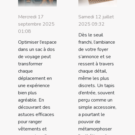
Mercredi 17
Samedi 12 juillet
septembre 2025
2025 09:32
01:08
Dès le seuil
Optimiser l'espace
franchi, l’ambiance
dans un sac à dos
de votre foyer
de voyage peut
s’annonce et se
transformer
ressent à travers
chaque
chaque détail,
déplacement en
même les plus
une expérience
discrets. Un tapis
bien plus
d’entrée, souvent
agréable. En
perçu comme un
découvrant des
simple accessoire,
astuces efficaces
a pourtant le
pour ranger
pouvoir de
vêtements et
métamorphoser