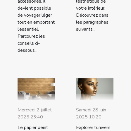
accessoires, il
l’esthétique de
devient possible
votre intérieur.
de voyager léger
Découvrez dans
tout en emportant
les paragraphes
l'essentiel.
suivants...
Parcourez les
conseils ci-
dessous...
Mercredi 2 juillet
Samedi 28 juin
2025 23:40
2025 10:20
Le papier peint
Explorer l’univers