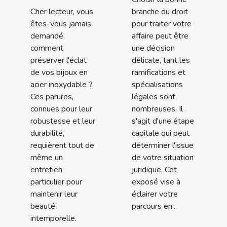
Cher lecteur, vous
branche du droit
êtes-vous jamais
pour traiter votre
demandé
affaire peut être
comment
une décision
préserver l'éclat
délicate, tant les
de vos bijoux en
ramifications et
acier inoxydable ?
spécialisations
Ces parures,
légales sont
connues pour leur
nombreuses. Il
robustesse et leur
s'agit d'une étape
durabilité,
capitale qui peut
requièrent tout de
déterminer l'issue
même un
de votre situation
entretien
juridique. Cet
particulier pour
exposé vise à
maintenir leur
éclairer votre
beauté
parcours en...
intemporelle.