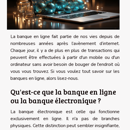
La banque en ligne fait partie de nos vies depuis de
nombreuses années après l’avènement d’internet.
Chaque jour, il y a de plus en plus de transactions qui
peuvent être effectuées à partir d'un mobile ou d'un
ordinateur sans avoir besoin de bouger de l'endroit où
vous vous trouvez. Si vous voulez tout savoir sur les
banques en ligne, alors lisez-nous.
Qu'est-ce que la banque en ligne
ou la banque électronique ?
La banque électronique est celle qui fonctionne
exclusivement en ligne. Il n'a pas de branches
physiques. Cette distinction peut sembler insignifiante,