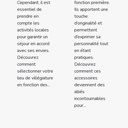
Cependant, il est
fonction première.
essentiel de
Ils apportent une
prendre en
touche
compte les
d’originalité et
activités locales
permettent
pour garantir un
d’exprimer sa
séjour en accord
personnalité tout
avec ses envies.
en étant
Découvrez
pratiques.
comment
Découvrez
sélectionner votre
comment ces
lieu de villégiature
accessoires
en fonction des...
deviennent des
alliés
incontournables
pour...