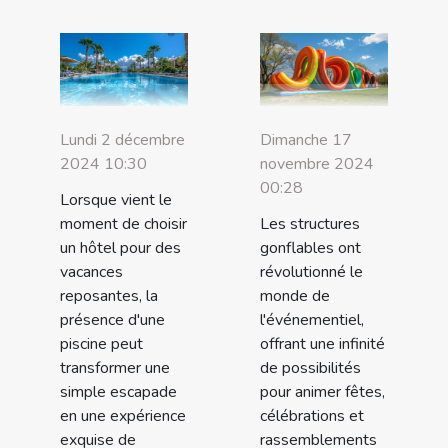
Lundi 2 décembre
Dimanche 17
2024 10:30
novembre 2024
00:28
Lorsque vient le
moment de choisir
Les structures
un hôtel pour des
gonflables ont
vacances
révolutionné le
reposantes, la
monde de
présence d'une
l'événementiel,
piscine peut
offrant une infinité
transformer une
de possibilités
simple escapade
pour animer fêtes,
en une expérience
célébrations et
exquise de
rassemblements