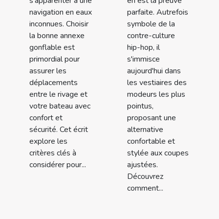
s'apparenter à une
en est la preuve
navigation en eaux
parfaite. Autrefois
inconnues. Choisir
symbole de la
la bonne annexe
contre-culture
gonflable est
hip-hop, il
primordial pour
s'immisce
assurer les
aujourd'hui dans
déplacements
les vestiaires des
entre le rivage et
modeurs les plus
votre bateau avec
pointus,
confort et
proposant une
sécurité. Cet écrit
alternative
explore les
confortable et
critères clés à
stylée aux coupes
considérer pour...
ajustées.
Découvrez
comment...