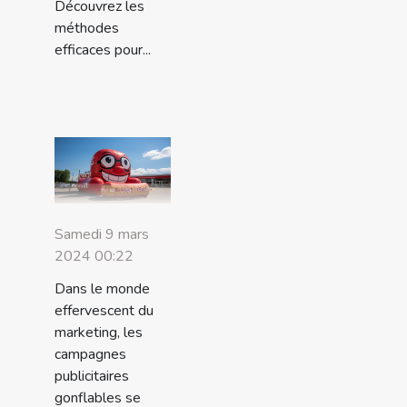
Découvrez les
méthodes
efficaces pour...
Samedi 9 mars
2024 00:22
Dans le monde
effervescent du
marketing, les
campagnes
publicitaires
gonflables se