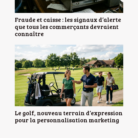
Fraude et caisse : les signaux d’alerte
que tous les commerçants devraient
connaître
Le golf, nouveau terrain d’expression
pour la personnalisation marketing