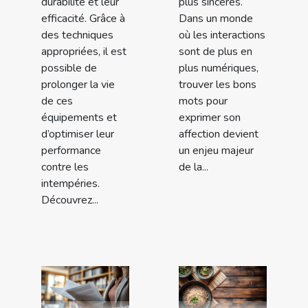
durabilité et leur
plus sincères.
efficacité. Grâce à
Dans un monde
des techniques
où les interactions
appropriées, il est
sont de plus en
possible de
plus numériques,
prolonger la vie
trouver les bons
de ces
mots pour
équipements et
exprimer son
d’optimiser leur
affection devient
performance
un enjeu majeur
contre les
de la...
intempéries.
Découvrez...