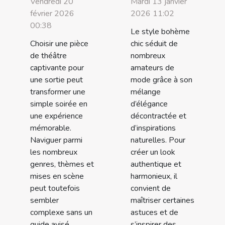
Vendredi 20
Mardi 13 janvier
février 2026
2026 11:02
00:38
Le style bohème
Choisir une pièce
chic séduit de
de théâtre
nombreux
captivante pour
amateurs de
une sortie peut
mode grâce à son
transformer une
mélange
simple soirée en
d’élégance
une expérience
décontractée et
mémorable.
d’inspirations
Naviguer parmi
naturelles. Pour
les nombreux
créer un look
genres, thèmes et
authentique et
mises en scène
harmonieux, il
peut toutefois
convient de
sembler
maîtriser certaines
complexe sans un
astuces et de
guide avisé.
s’inspirer des