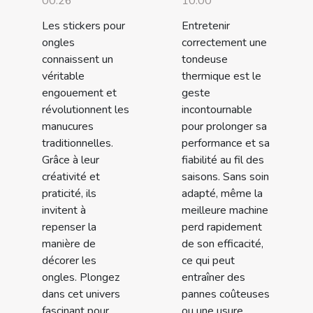
00:26
10:00
Les stickers pour
Entretenir
ongles
correctement une
connaissent un
tondeuse
véritable
thermique est le
engouement et
geste
révolutionnent les
incontournable
manucures
pour prolonger sa
traditionnelles.
performance et sa
Grâce à leur
fiabilité au fil des
créativité et
saisons. Sans soin
praticité, ils
adapté, même la
invitent à
meilleure machine
repenser la
perd rapidement
manière de
de son efficacité,
décorer les
ce qui peut
ongles. Plongez
entraîner des
dans cet univers
pannes coûteuses
fascinant pour
ou une usure