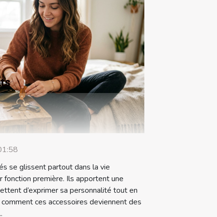
ts
01:58
s se glissent partout dans la vie
r fonction première. Ils apportent une
mettent d’exprimer sa personnalité tout en
z comment ces accessoires deviennent des
.