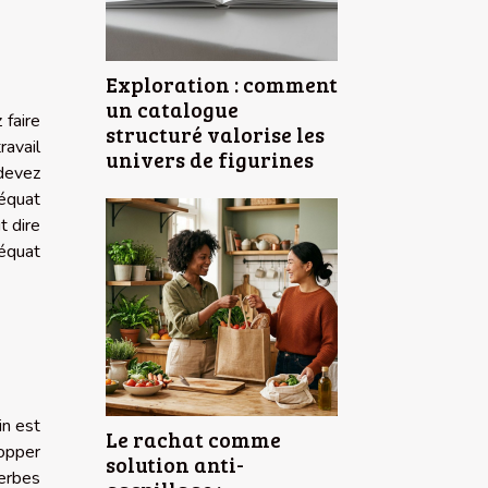
Exploration : comment
un catalogue
 faire
structuré valorise les
ravail
univers de figurines
devez
déquat
t dire
déquat
in est
Le rachat comme
lopper
solution anti-
herbes