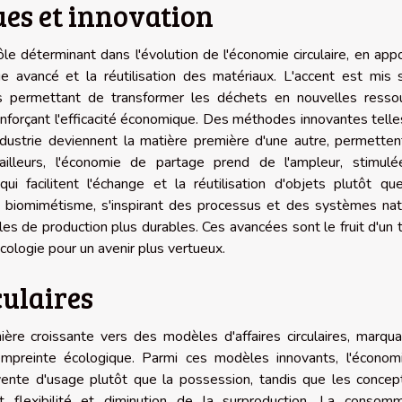
es et innovation
le déterminant dans l'évolution de l'économie circulaire, en app
e avancé et la réutilisation des matériaux. L'accent est mis 
 permettant de transformer les déchets en nouvelles ressou
renforçant l'efficacité économique. Des méthodes innovantes tell
industrie deviennent la matière première d'une autre, permette
ailleurs, l'économie de partage prend de l'ampleur, stimulé
i facilitent l'échange et la réutilisation d'objets plutôt qu
 biomimétisme, s'inspirant des processus et des systèmes natu
s de production plus durables. Ces avancées sont le fruit d'un t
cologie pour un avenir plus vertueux.
culaires
ère croissante vers des modèles d'affaires circulaires, marqu
 empreinte écologique. Parmi ces modèles innovants, l'économ
 vente d'usage plutôt que la possession, tandis que les conce
t flexibilité et diminution de la surproduction. La consomm