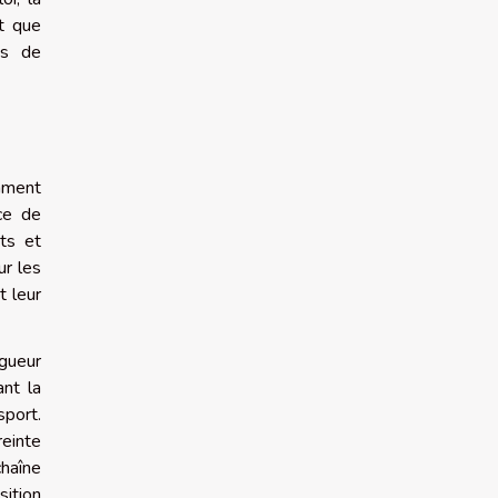
t que
us de
amment
nce de
ets et
ur les
t leur
igueur
ant la
sport.
reinte
haîne
sition