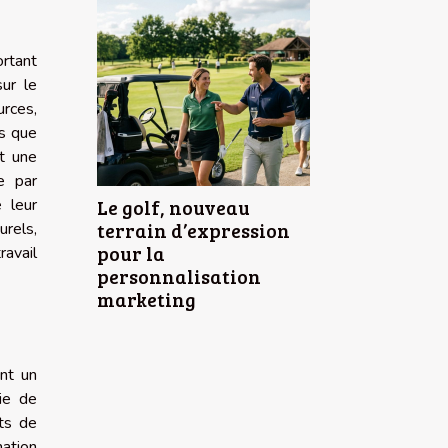
ortant
sur le
rces,
es que
nt une
e par
e leur
Le golf, nouveau
terrain d’expression
rels,
pour la
ravail
personnalisation
marketing
ant un
ie de
pts de
ation