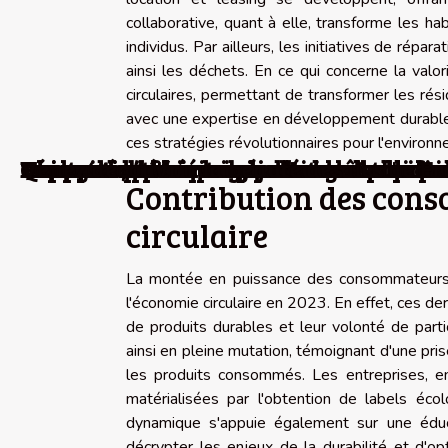
collaborative, quant à elle, transforme les h
individus. Par ailleurs, les initiatives de répa
ainsi les déchets. En ce qui concerne la val
circulaires, permettant de transformer les rés
avec une expertise en développement durable, s
ces stratégies révolutionnaires pour l'environ
L'impact des drapeaux dans les manifesta
Innovations en énergie renouvelable pa
L'histoire et l'héritage culturel des vins
Impact des panneaux solaires sur l'env
Pourquoi s’offrir un séjour touristique e
Qui peut obtenir un visa Kenya ?
Pourquoi passer ses prochaines vacanc
Toulouse : pourquoi y passer ses procha
Dépayser, découvrir de nouveaux horizon
Venez découvrir la beauté des îles de Fr
Contribution des con
circulaire
La montée en puissance des consommateurs re
l'économie circulaire en 2023. En effet, ces de
de produits durables et leur volonté de par
ainsi en pleine mutation, témoignant d'une pri
les produits consommés. Les entreprises, en
matérialisées par l'obtention de labels éco
dynamique s'appuie également sur une éduc
décrypter les enjeux de la durabilité et d'