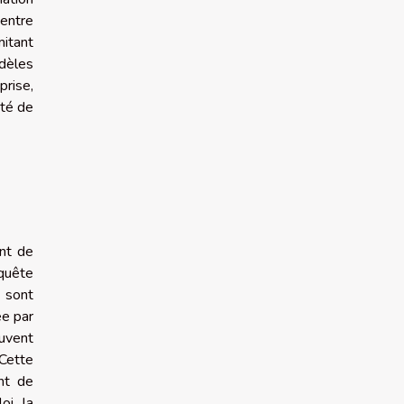
 entre
mitant
odèles
prise,
ité de
nt de
 quête
 sont
ée par
uvent
Cette
nt de
oi, la