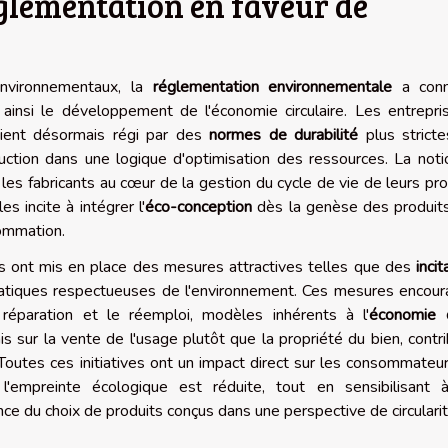
glementation en faveur de
environnementaux, la
réglementation environnementale
a conn
 ainsi le développement de l'économie circulaire. Les entrepri
oient désormais régi par des
normes de durabilité
plus stricte
uction dans une logique d'optimisation des ressources. La not
e les fabricants au cœur de la gestion du cycle de vie de leurs pro
s incite à intégrer l'
éco-conception
dès la genèse des produits
sommation.
lics ont mis en place des mesures attractives telles que des
incit
atiques respectueuses de l'environnement. Ces mesures encour
réparation et le réemploi, modèles inhérents à l'
économie 
s sur la vente de l'usage plutôt que la propriété du bien, contr
Toutes ces initiatives ont un impact direct sur les consommateur
l'empreinte écologique est réduite, tout en sensibilisant 
e du choix de produits conçus dans une perspective de circularit