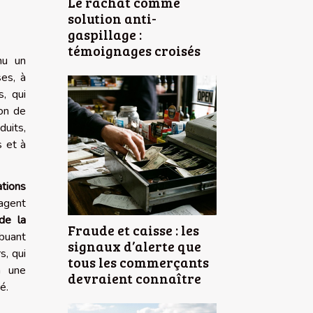
Le rachat comme
solution anti-
gaspillage :
témoignages croisés
u un
ses, à
s, qui
ion de
duits,
 et à
ations
agent
de la
Fraude et caisse : les
ibuant
signaux d’alerte que
s, qui
tous les commerçants
à une
devraient connaître
é.