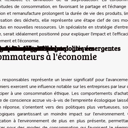
abitudes de consommation, en favorisant le partage et l'échange
ration et remanufacture prolongent la durée de vie des produits, li
orisation des déchets, elle représente une étape clef de ces m
idus en nouvelles ressources. Un spécialiste en stratégie d'entre
erait idéalement positionné pour expliquer l'impact et l'efficac
nement et l'économie.
tions culturelles et politiques
ys pionniers et technologies émergentes
 de la Rioja en Espagne
ironnement global
n Grèce ?
es à Annecy
ines vacances ?
s : où aller ?
ance !
sommateurs à l'économie
sponsables représente un levier significatif pour l'avanceme
rniers exercent une influence notable sur les entreprises par leur
ticiper à une consommation éthique. Les comportements d'achat
se de conscience accrue vis-à-vis de l'empreinte écologique laiss
 réponse, s'orientent vers des politiques plus vertueuses, so
logiques garantissant un moindre impact sur l'environnement. 
ation à l'environnement de plus en plus présente, permetta
opter pour des modes de consommation qui favorisent le réempl