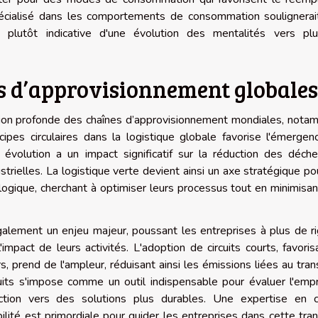
pécialisé dans les comportements de consommation soulignerai
plutôt indicative d'une évolution des mentalités vers pl
es d’approvisionnement globales
ation profonde des chaînes d’approvisionnement mondiales, not
ipes circulaires dans la logistique globale favorise l'émerge
 évolution a un impact significatif sur la réduction des déch
strielles. La logistique verte devient ainsi un axe stratégique po
ogique, cherchant à optimiser leurs processus tout en minimisan
galement un enjeu majeur, poussant les entreprises à plus de r
'impact de leurs activités. L'adoption de circuits courts, favoris
 prend de l'ampleur, réduisant ainsi les émissions liées au tran
uits s'impose comme un outil indispensable pour évaluer l'emp
ction vers des solutions plus durables. Une expertise en c
lité est primordiale pour guider les entreprises dans cette tran